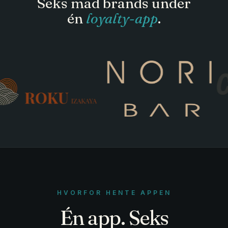
Seks mad brands under
én
loyalty-app
.
HVORFOR HENTE APPEN
Én app. Seks