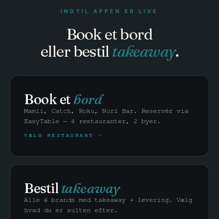
INDTIL APPEN ER LIVE
Book et bord
eller bestil
takeaway
.
Book et
bord
Mamii, Catch, Roku, Nori Bar. Reservér via
EasyTable — 4 restauranter, 2 byer.
VÆLG RESTAURANT →
Bestil
takeaway
Alle 6 brands med takeaway + levering. Vælg
hvad du er sulten efter.