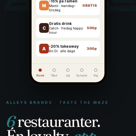
-15% på ramen
M
GRATIS
Mamii · mandag–
tirsdag
Firma-aftale
Gratis drink
C
500p
Catch · fredag happy
hour
-20% takeaway
A
300p
An Di · alle dage
●
○
○
○
○
Point
Tilbud
Spil
Nyheder
Mig
ALLEYS BRANDS · TASTE THE MAZE
6
restauranter.
Én loyalty-
app
.