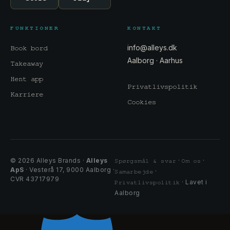
FUNKTIONER
KONTAKT
info@alleys.dk
Book bord
Aalborg · Aarhus
Takeaway
Hent app
Privatlivspolitik
Karriere
Cookies
© 2026 Alleys Brands ·
Alleys
·
·
Spørgsmål & svar
Om os
ApS
· Vesterå 17, 9000 Aalborg ·
·
Samarbejde
CVR 43717979
· Lavet i
Privatlivspolitik
Aalborg