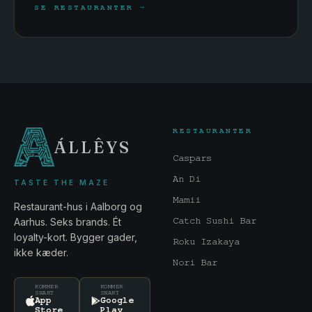
SE RESTAURANTER →
RESTAURANTER
ÁLLÊYS
Caspars
An Di
TASTE THE MAZE
Mamii
Restaurant-hus i Aalborg og
Aarhus. Seks brands. Ét
Catch Sushi Bar
loyalty-kort. Bygger gader,
Roku Izakaya
ikke kæder.
Nori Bar
KOMMER
KOMMER
SNART
SNART
App
Google
Store
Play