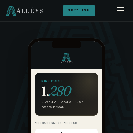
ÁLLÊYS
HENT APP
Hjem
Vores brands
Book bord
DINE POINT
1.
280
Takeaway
Niveau 2 · Foodie · 420 til
næste niveau
Catering
TILGÆNGELIGE TILBUD