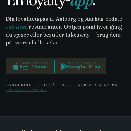
Din loyalitetspas til Aalborg og Aarhus' bedste
asiatiske
restauranter. Optjen point hver gang
du spiser eller bestiller takeaway — brug dem
på tværs af alle seks.
KOMMER SNART PÅ
KOMMER SNART PÅ
App Store
Google Play
LANCERING · EFTERÅR 2026 · SKRIV DIG OP PÅ
INFO@ALLEYS.DK