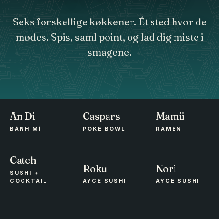
Seks forskellige køkkener. Ét sted hvor de
mødes. Spis, saml point, og lad dig miste i
smagene.
An Di
Caspars
Mamii
BÁNH MÌ
POKE BOWL
RAMEN
Catch
Roku
Nori
SUSHI +
COCKTAIL
AYCE SUSHI
AYCE SUSHI